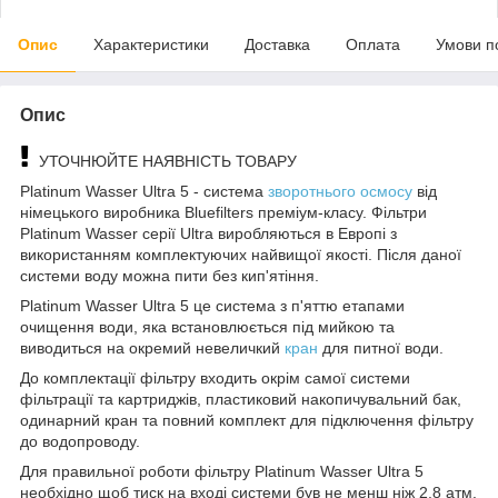
Опис
Характеристики
Доставка
Оплата
Умови п
Опис
УТОЧНЮЙТЕ НАЯВНІСТЬ ТОВАРУ
Platinum Wasser Ultra 5 - система
зворотнього осмосу
від
німецького виробника Bluefilters преміум-класу. Фільтри
Platinum Wasser серії Ultra виробляються в Европі з
використанням комплектуючих найвищої якості. Після даної
системи воду можна пити без кип'ятіння.
Platinum Wasser Ultra 5 це система з п'яттю етапами
очищення води, яка встановлюється під мийкою та
виводиться на окремий невеличкий
кран
для питної води.
До комплектації фільтру входить окрім самої системи
фільтрації та картриджів, пластиковий накопичувальний бак,
одинарний кран та повний комплект для підключення фільтру
до водопроводу.
Для правильної роботи фільтру Platinum Wasser Ultra 5
необхідно щоб тиск на вході системи був не менш ніж 2,8 атм.