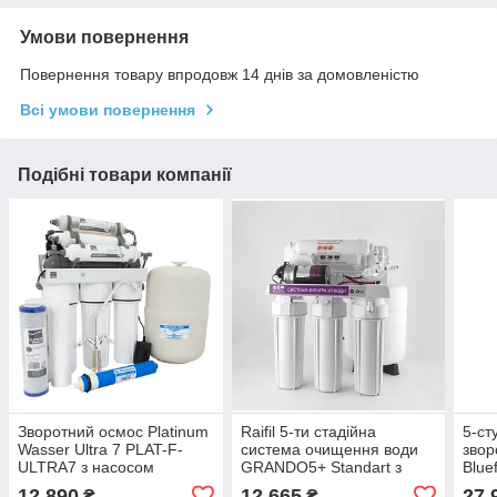
Умови повернення
Повернення товару впродовж 14 днів за домовленістю
Всі умови повернення
Подібні товари компанії
Зворотний осмос Platinum
Raifil 5-ти стадійна
5-ст
Wasser Ultra 7 PLAT-F-
система очищення води
звор
ULTRA7 з насосом
GRANDO5+ Standart з
Bluef
насосом
NL7
12 890
12 665
27 
₴
₴