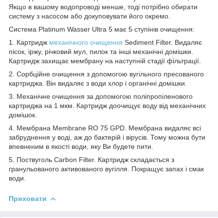
Якщо в вашому водопроводі менше, тоді потрібно обирати
систему з насосом або докуповувати його окремо.
Система Platinum Wasser Ultra 5 має 5 ступінів очищення:
1. Картридж
механічного очищення
Sediment Filter. Видаляє
пісок, іржу, річковий мул, пилок та інші механічні домішки.
Картридж захищає мембрану на наступній стадії фільтрації.
2. Сорбційне очищення з допомогою вугільного пресованого
картриджа. Він видаляє з води хлор і органічні домішки.
3. Механічне очищення за допомогою поліпропіленового
картриджа на 1 мкм. Картридж доочищує воду від механічних
домішок.
4. Мембрана Membrane RO 75 GPD. Мембрана видаляє всі
забруднення у воді, аж до бактерій і вірусів. Тому можна бути
впевненим в якості води, яку Ви будете пити.
5. Поствуголь Carbon Filter. Картридж складається з
гранульованого активованого вугілля. Покращує запах і смак
води.
Приховати