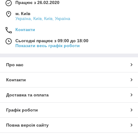
Працює з 26.02.2020
Перший варіант може виявитися дуже дорогим, якщо
сім'я складається з 3-5 чоловік і більше. Другий
м. Київ
Україна, Київ, Київ, Україна
варіант вимагатиме одноразового вкладення і надалі
невеликих витрат на заміну картриджів. Але при
Контакти
цьому ви отримаєте постійний потік чистої води, легко
доступний будь-якому члену вашої родини.
Сьогодні працює з 09:00 до 18:00
Показати весь графік роботи
Про нас
Контакти
Доставка та оплата
Графік роботи
Повна версія сайту