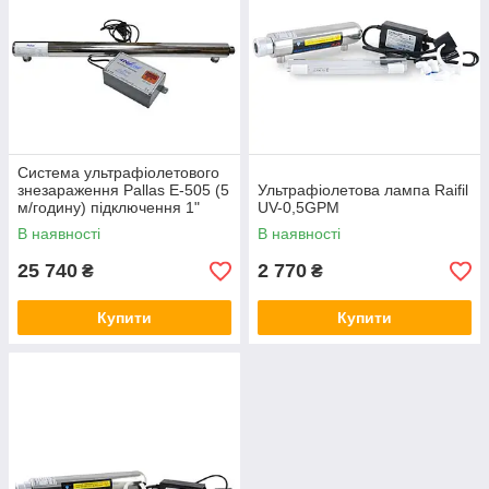
Система ультрафіолетового
знезараження Pallas Е-505 (5
Ультрафіолетова лампа Raifil
м/годину) підключення 1"
UV-0,5GPM
В наявності
В наявності
25 740
2 770
₴
₴
Купити
Купити