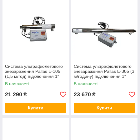
У цьому розділі ви знайдете УФ-знезаражувачі для
знезараження питної води.
Система ультрафіолетового
Система ультрафіолетового
знезараження Pallas Е-105
знезараження Pallas Е-305 (3
(1,5 м/год) підключення 1"
м/годину) підключення 1"
В наявності
В наявності
21 290
23 670
₴
₴
Купити
Купити