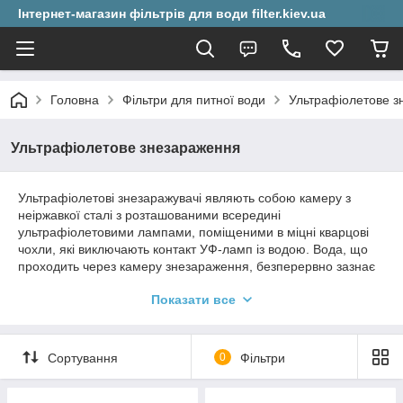
Інтернет-магазин фільтрів для води filter.kiev.ua
Головна
Фільтри для питної води
Ультрафіолетове з
Ультрафіолетове знезараження
Ультрафіолетові знезаражувачі являють собою камеру з
неіржавкої сталі з розташованими всередині
ультрафіолетовими лампами, поміщеними в міцні кварцові
чохли, які виключають контакт УФ-ламп із водою. Вода, що
проходить через камеру знезараження, безперервно зазнає
опромінення ультрафіолетом, який вбиває всі мікроорганізми
Показати все
(бактерії, віруси, найпростіші тощо)
Основна перевага УФ-стерилізаторів перед встановленнями
хлорування й озонування в тому, що ультрафіолетове
Сортування
0
Фільтри
знезараження не вимагає введення у воду хімічних реагентів,
не впливає на смак і запах води та не утворює шкідливих для
організму хлоррорганічні сполуки.