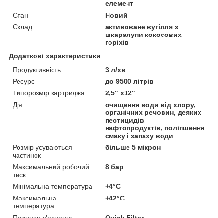
елемент
Стан
Новий
Склад
активоване вугілля з
шкаралупи кокосових
горіхів
Додаткові характеристики
Продуктивність
3 л/хв
Ресурс
до 9500 літрів
Типорозмір картриджа
2,5" x12"
Дія
очищення води від хлору,
органічних речовин, деяких
пестицидів,
нафтопродуктів, поліпшення
смаку і запаху води
Розмір усуваються
більше 5 мікрон
частинок
Максимальний робочий
8 бар
тиск
Мінімальна температура
+4°С
Максимальна
+42°С
температура
Принцип з'єднання
Quick Filter