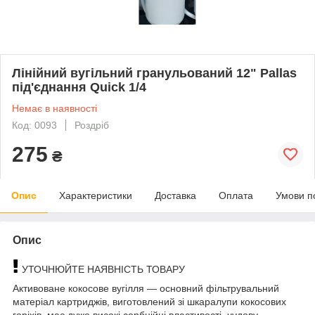
Лінійний вугільний гранульований 12" Pallas
під'єднання Quick 1/4
Немає в наявності
Код: 0093
Роздріб
275
₴
Опис
Характеристики
Доставка
Оплата
Умови п
Опис
УТОЧНЮЙТЕ НАЯВНІСТЬ ТОВАРУ
Активоване кокосове вугілля — основний фільтрувальний
матеріал картриджів, виготовлений зі шкаралупи кокосових
горіхів, має дуже високі сорбційні властивості, чудову