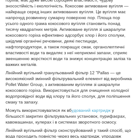
зносостійкість і екологічність. Кокосове активоване вугілля —
найкраще серед інших активованих вугілля. Це вугілля має
напрочуд розвинену сумарну поверхню пор. Площа пор
усього одного грама кокосового вугілля становить понад
тисячу квадратних метрів. Активоване вугілля зі шкаралупи
кокосового горіха ефективно адсорбує хлор і його сполуки,
шкідливі органічні речовини, деякі пестициди,
нафтопродуктори, а також покращує смак, органолептичні
властивості води та видаляє з неї неприємні запахи, сприяє
зменшенню жорсткості води та знижує концентрацію заліза та
важких металів.
Лінійний вугільний гранульований фільтр 12 "Pallas — це
високоякісний змінний фільтрувальний елемент від виробника
Pollet Water Group, з активованим вугіллям зі шкаралупи
кокосового горіха. Використовується для очищення холодної
водопровідної води від хлору та його сполук, для поліпшення
смаку та запаху.
Можуть використовуватися як вб
удований картридж
у
більшості закритих фільтрувальних установок, пурифаєрах,
кавомашинах, кулерах і в системах зворотного осмосу.
Лінійний вугільний фільтр сконструйований у такий спосіб, що
вода проходить повністю через весь картридж, упродовж