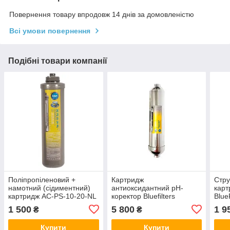
Повернення товару впродовж 14 днів за домовленістю
Всі умови повернення
Подібні товари компанії
Поліпропіленовий +
Картридж
Стру
намотний (сідиментний)
антиоксидантний pH-
карт
картридж AC-PS-10-20-NL
коректор Bluefilters
BlueF
BlueFilters
REDOX
1 500
5 800
1 9
₴
₴
Купити
Купити