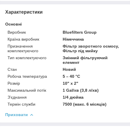
Характеристики
Основні
Виробник
Bluefilters Group
Країна виробник
Німеччина
Призначення
Фільтр зворотного осмосу,
комплектуючого
Фільтр під мийку
Тип комплектуючого
Змінний фільтруючий
елемент
Стан
Новий
Робоча температура
5 – 40 °C
Розмір
10" x 2"
Максимальний потік
1 Gal/хв (3,8 л/хв)
З'єднання
1/4 дюйма
Термін служби
7500 (макс. 6 місяців)
Приховати