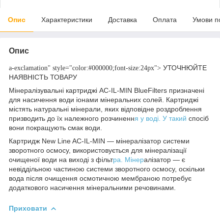
Опис
Характеристики
Доставка
Оплата
Умови п
Опис
УТОЧНЮЙТЕ
a-exclamation" style="color:#000000;font-size:24px">
НАЯВНІСТЬ ТОВАРУ
Мінералізувальні картриджі AC-IL-MIN BlueFilters призначені
для насичення води іонами мінеральних солей. Картриджі
містять натуральні мінерали, яких відповідне роздроблення
призводить до їх належного розчиненн
я у воді. У такий
спосіб
вони покращують смак води.
Картридж New Line AC-IL-MIN — мінералізатор системи
зворотного осмосу, використовується для мінералізації
очищеної води на виході з фільт
ра. Мінер
алізатор — є
невіддільною частиною системи зворотного осмосу, оскільки
вода після очищення осмотичною мембраною потребує
додаткового насичення мінеральними речовинами.
Приховати