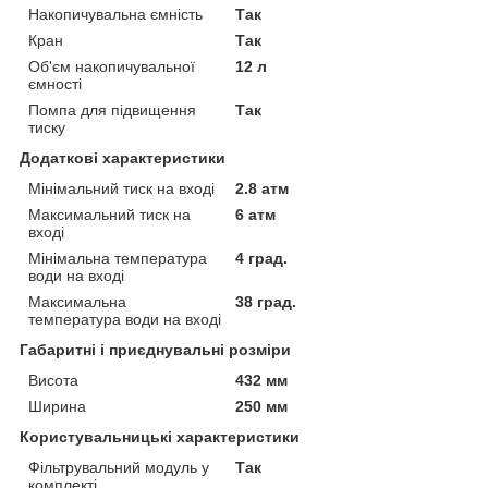
Накопичувальна ємність
Так
Кран
Так
Об'єм накопичувальної
12 л
ємності
Помпа для підвищення
Так
тиску
Додаткові характеристики
Мінімальний тиск на вході
2.8 атм
Максимальний тиск на
6 атм
вході
Мінімальна температура
4 град.
води на вході
Максимальна
38 град.
температура води на вході
Габаритні і приєднувальні розміри
Висота
432 мм
Ширина
250 мм
Користувальницькі характеристики
Фільтрувальний модуль у
Так
комплекті