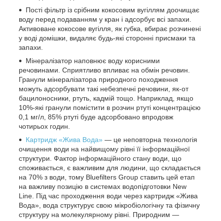
Пості фільтр із срібним кокосовим вугіллям доочищає
воду перед подаванням у кран і адсорбує всі запахи.
Активоване кокосове вугілля, як губка, вбирає розчинені
у воді домішки, видаляє будь-які сторонні присмаки та
запахи.
Мінералізатор наповнює воду корисними
речовинами. Сприятливо впливає на обмін речовин.
Гранули мінералізатора природного походження
можуть адсорбувати такі небезпечні речовини, як-от
бацилоносники, ртуть, кадмій тощо. Наприклад, якщо
10%-які гранули помістити в розчин ртуті концентрацією
0,1 мг/л, 85% ртуті буде адсорбовано впродовж
чотирьох годин.
Картридж «Жива Вода»
— це неповторна технологія
очищення води на найвищому рівні її інформаційної
структури. Фактор інформаційного стану води, що
споживається, є важливим для людини, що складається
на 70% з води, тому Bluefilters Group ставить цей етап
на важливу позицію в системах водопідготовки New
Line. Під час проходження води через картридж «Жива
Вода», вода структурує свою мікробіологічну та фізичну
структуру на молекулярному рівні. Природним —