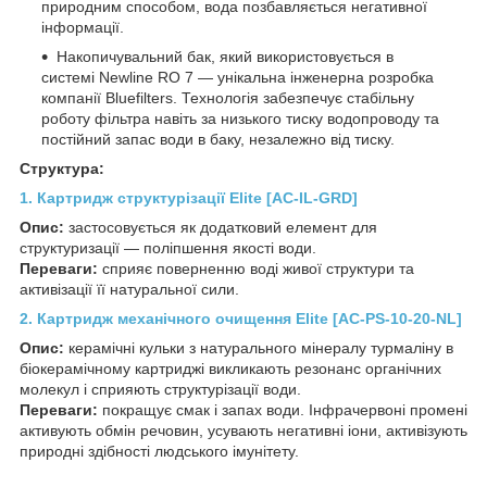
природним способом, вода позбавляється негативної
інформації.
Накопичувальний бак, який використовується в
системі Newline RO 7 — унікальна інженерна розробка
компанії Bluefilters. Технологія забезпечує стабільну
роботу фільтра навіть за низького тиску водопроводу та
постійний запас води в баку, незалежно від тиску.
Структура:
1. Картридж структурізації Elite [AC-IL-GRD]
Опис:
застосовується як додатковий елемент для
структуризації — поліпшення якості води.
Переваги:
сприяє поверненню воді живої структури та
активізації її натуральної сили.
2.
Картридж механічного очищення Elite [AC-PS-10-20-NL]
Опис:
керамічні кульки з натурального мінералу турмаліну в
біокерамічному картриджі викликають резонанс органічних
молекул і сприяють структурізації води.
Переваги:
покращує смак і запах води. Інфрачервоні промені
активують обмін речовин, усувають негативні іони, активізують
природні здібності людського імунітету.