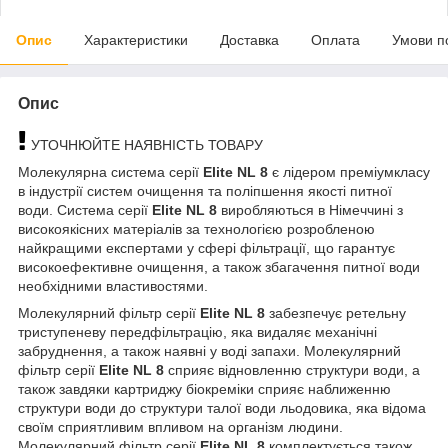
Опис
Характеристики
Доставка
Оплата
Умови п
Опис
УТОЧНЮЙТЕ НАЯВНІСТЬ ТОВАРУ
Молекулярна система серії
Elite NL 8
є лідером преміумкласу
в індустрії систем очищення та поліпшення якості питної
води. Система серії
Elite NL 8
виробляються в Німеччині з
високоякісних матеріалів за технологією розробленою
найкращими експертами у сфері фільтрації, що гарантує
високоефективне очищення, а також збагачення питної води
необхідними властивостями.
Молекулярний фільтр серії
Elite NL 8
забезпечує ретельну
триступеневу передфільтрацію, яка видаляє механічні
забруднення, а також наявні у воді запахи. Молекулярний
фільтр серії
Elite NL 8
сприяє відновленню структури води, а
також завдяки картриджу біокреміки сприяє наближенню
структури води до структури талої води льодовика, яка відома
своїм сприятливим впливом на організм людини.
Молекулярний фільтр серії
Elite NL 8
комплектується також