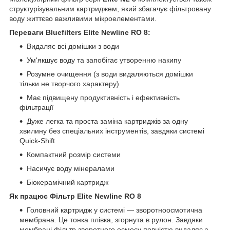
структурізувальним картриджем, який збагачує фільтровану
воду життєво важливими мікроелементами.
Переваги Bluefilters Elite Newline RO 8:
Видаляє всі домішки з води
Ум'якшує воду та запобігає утворенню накипу
Розумне очищення (з води видаляються домішки
тільки не творчого характеру)
Має підвищену продуктивність і ефективність
фільтрації
Дуже легка та проста заміна картриджів за одну
хвилину без спеціальних інструментів, завдяки системі
Quick-Shift
Компактний розмір системи
Насичує воду мінералами
Біокерамічний картридж
Як працює Фільтр Elite Newline RO 8
Головний картридж у системі — зворотноосмотична
мембрана. Це тонка плівка, згорнута в рулон. Завдяки
мембрані фільтр зворотного осмосу повністю видаляє з