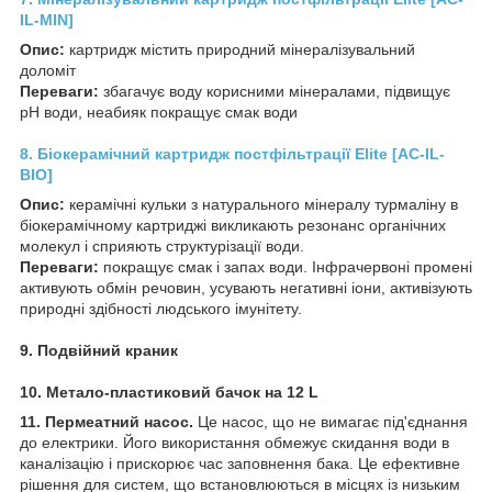
IL-MIN]
Опис:
картридж містить природний мінералізувальний
доломіт
Переваги:
збагачує воду корисними мінералами, підвищує
pH води, неабияк покращує смак води
8. Біокерамічний картридж постфільтрації Elite [AC-IL-
BIO]
Опис:
керамічні кульки з натурального мінералу турмаліну в
біокерамічному картриджі викликають резонанс органічних
молекул і сприяють структурізації води.
Переваги:
покращує смак і запах води. Інфрачервоні промені
активують обмін речовин, усувають негативні іони, активізують
природні здібності людського імунітету.
9. Подвійний краник
10. Метало-пластиковий бачок на 12 L
11. Пермеатний насос.
Це насос, що не вимагає під'єднання
до електрики. Його використання обмежує скидання води в
каналізацію і прискорює час заповнення бака. Це ефективне
рішення для систем, що встановлюються в місцях із низьким