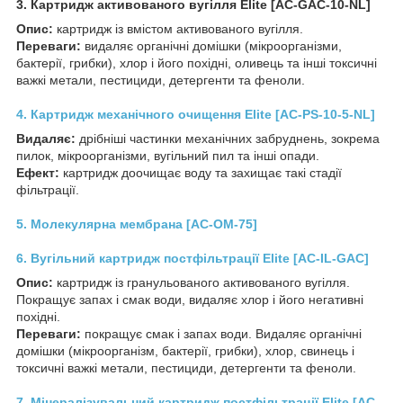
3. Картридж активованого вугілля Elite [AC-GAC-10-NL]
Опис:
картридж із вмістом активованого вугілля.
Переваги:
видаляє органічні домішки (мікроорганізми,
бактерії, грибки), хлор і його похідні, оливець та інші токсичні
важкі метали, пестициди, детергенти та феноли.
4. Картридж механічного очищення Elite [AC-PS-10-5-NL]
Видаляє:
дрібніші частинки механічних забруднень, зокрема
пилок, мікроорганізми, вугільний пил та інші опади.
Ефект:
картридж доочищає воду та захищає такі стадії
фільтрації.
5. Молекулярна мембрана [AC-OM-75]
6. Вугільний картридж постфільтрації Elite [AC-IL-GAC]
Опис:
картридж із гранульованого активованого вугілля.
Покращує запах і смак води, видаляє хлор і його негативні
похідні.
Переваги:
покращує смак і запах води. Видаляє органічні
домішки (мікроорганізм, бактерії, грибки), хлор, свинець і
токсичні важкі метали, пестициди, детергенти та феноли.
7. Мінералізувальний картридж постфільтрації Elite [AC-