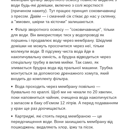
води будь-які домішки, включно з солі жорсткості
(причином накипу). Тут працює принцип соковичавниці
з пресом. Давім — і смачний сік стікає до нас у склянку,
а "жмових, шкірки та кісточки" залишаються.
Фільтр зворотного осмосу — "соковичавниця", тільки
для води. Він використовує тиск у водопроводі як
поршень і продавлює воду через мембрану. Шкідливі
домішки не можуть просочитися через неї, тільки
молекули води. В підсумку чиста вода йде в
накопичувальну ємність, а брудна відводиться через
спеціальну трубку в вилив мийки. Так само, як
зливається брудна вода від пральної машини. Трубка
монтується за допомогою дренажного хомута, який
входить до комплекту фільтра.
Вода проходить через мембрану повільно —
буквально по краплі. Щоб ми не чекали по 20 хвилин,
поки наповниться чайник, очищена вода накопичується
з запасом в баку об'ємом 12 літрів. А перед подаванням
у кран ще раз доочищається.
Картриджі, які стоять перед мембраною — це
передочищення води. Вони захищають мембрану від
пошкоджень: видаляють хлор, іржу та пісок.