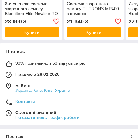
8-ступенева система
Система зворотного
7-ст
зворотного осмосу
осмосу FILTRONS MP400
звор
Bluefilters Elite Newline RO
з помпою
Bluef
8
7
28 900
21 340
27 
₴
₴
Купити
Купити
Про нас
98% позитивних з 58 відгуків за рік
Працює з 26.02.2020
м. Київ
Україна, Київ, Київ, Україна
Контакти
Сьогодні вихідний
Показати весь графік роботи
Про нас