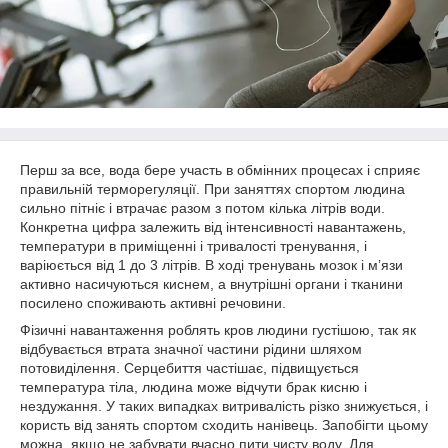
Перш за все, вода бере участь в обмінних процесах і сприяє
правильній терморегуляції. При заняттях спортом людина
сильно пітніє і втрачає разом з потом кілька літрів води.
Конкретна цифра залежить від інтенсивності навантажень,
температури в приміщенні і тривалості тренування, і
варіюється від 1 до 3 літрів. В ході тренувань мозок і м’язи
активно насичуються киснем, а внутрішні органи і тканини
посилено споживають активні речовини.
Фізичні навантаження роблять кров людини густішою, так як
відбувається втрата значної частини рідини шляхом
потовиділення. Серцебиття частішає, підвищується
температура тіла, людина може відчути брак кисню і
нездужання. У таких випадках витривалість різко знижується, і
користь від занять спортом сходить нанівець. Запобігти цьому
можна, якщо не забувати вчасно пити чисту воду. Для