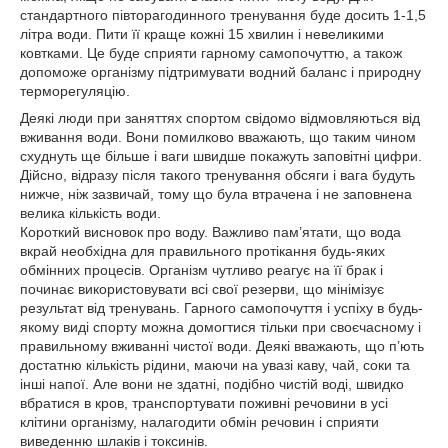
стандартного півторагодинного тренування буде досить 1-1,5
літра води. Пити її краще кожні 15 хвилин і невеликими
ковтками. Це буде сприяти гарному самопочуттю, а також
допоможе організму підтримувати водний баланс і природну
терморегуляцію.
Деякі люди при заняттях спортом свідомо відмовляються від
вживання води. Вони помилково вважають, що таким чином
схуднуть ще більше і ваги швидше покажуть заповітні цифри.
Дійсно, відразу після такого тренування обсяги і вага будуть
нижче, ніж зазвичай, тому що була втрачена і не заповнена
велика кількість води.
Короткий висновок про воду. Важливо пам’ятати, що вода
вкрай необхідна для правильного протікання будь-яких
обмінних процесів. Організм чутливо реагує на її брак і
починає використовувати всі свої резерви, що мінімізує
результат від тренувань. Гарного самопочуття і успіху в будь-
якому виді спорту можна домогтися тільки при своєчасному і
правильному вживанні чистої води. Деякі вважають, що п’ють
достатню кількість рідини, маючи на увазі каву, чай, соки та
інші напої. Але вони не здатні, подібно чистій воді, швидко
вбратися в кров, транспортувати поживні речовини в усі
клітини організму, налагодити обмін речовин і сприяти
виведенню шлаків і токсинів.