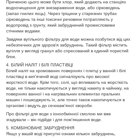
Причиною цього може бути хлор, який додають на станціях
водоочищення для знезараження води, або сірководень
(запах гнилих яєць). Через тріщини у старезних трубах
сірководень та інші токсичні речовини потрапляють у
водопровід з грунту, який забруднений промисловими
стічними водами.
Завдяки вугільного фільтру для води можна позбутися від цих
небезпечних для здоров'я забруднень. Такий фільтр містить
вугілля у вигляді гранул або спресований в єдиний пористий
блок.
4. БІЛИЙ НАЛІТ І БІЛІ ПЛАСТІВЦІ
Білий наліт на хромованих поверхнях і плитці у ванній і білі
пластівці в кип'яченій воді сигналізують про високої
жорсткості води. Крім того, солі, що впливають на жорсткість
води, не тільки накопичуються у вигляді накипу в чайнику, на
поверхнях ванної і на нагрівальних елементах пральних
машин і пошкоджують їх, але точно також накопичуються в
організмі і ведуть до сечокам'яної хвороби.
Про фільтрі для води з іонообмінної смолою ми вже
згадували – він підійде і для пом'якшення води.
5. КОМБІНОВАНЕ ЗАБРУДНЕННЯ
Якщо у вашій воді присутні ознаки кількох забруднень,