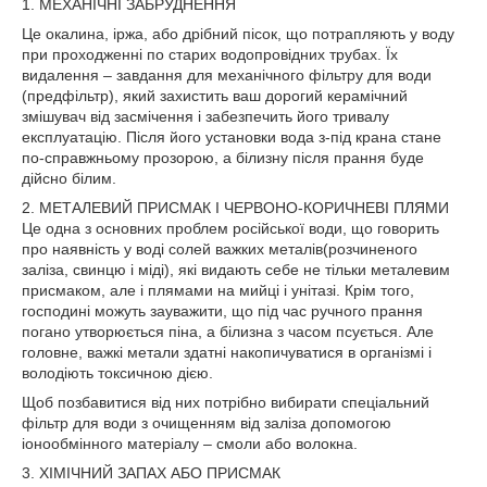
1. МЕХАНІЧНІ ЗАБРУДНЕННЯ
Це окалина, іржа, або дрібний пісок, що потрапляють у воду
при проходженні по старих водопровідних трубах. Їх
видалення – завдання для механічного фільтру для води
(предфільтр), який захистить ваш дорогий керамічний
змішувач від засмічення і забезпечить його тривалу
експлуатацію. Після його установки вода з-під крана стане
по-справжньому прозорою, а білизну після прання буде
дійсно білим.
2. МЕТАЛЕВИЙ ПРИСМАК І ЧЕРВОНО-КОРИЧНЕВІ ПЛЯМИ
Це одна з основних проблем російської води, що говорить
про наявність у воді солей важких металів(розчиненого
заліза, свинцю і міді), які видають себе не тільки металевим
присмаком, але і плямами на мийці і унітазі. Крім того,
господині можуть зауважити, що під час ручного прання
погано утворюється піна, а білизна з часом псується. Але
головне, важкі метали здатні накопичуватися в організмі і
володіють токсичною дією.
Щоб позбавитися від них потрібно вибирати спеціальний
фільтр для води з очищенням від заліза допомогою
іонообмінного матеріалу – смоли або волокна.
3. ХІМІЧНИЙ ЗАПАХ АБО ПРИСМАК